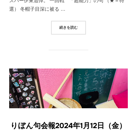
スパー伊東追悼。 一回戦 「超能力」の句 （★＝特
選） 冬帽子目深に被る …
“りぼん句会報2024年1月19日（金）
続きを読む
りぼん句会報2024年1月12日（金）