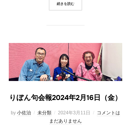
“2024年4月13日（土）りかのパイ
続きを読む
りぼん句会報2024年2月16日（金）
投
by
小佐治
未分類
2024年3月11日
コメントは
稿
まだありません
日: