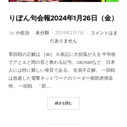
りぼん句会報2024年1月26日（金）
投
by
小佐治
未分類
2024年2月7日
コメントはま
稿
だありません
日:
零回戦の正解は ［æ］ ※表記に大括弧が入る 中学校
でアとエと間の音と教わる記号。cat,manなど、日本
人には特に難しい発音である。 全員不正解。 一回戦
は急逝した電撃ネットワークのリーダー南部虎弾追
悼。 一回戦 「部 …
“りぼん句会報2024年1月26日（金
続きを読む