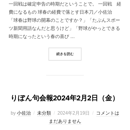
一回戦は確定申告の時期だということで。 一回戦 経
費になるもの 球春の経費で落とす日本刀／小佐治
「球春は野球の開幕のことですか？」「たぶんスポー
ツ新聞用語なんだと思うけど」「野球がやっとできる
時期になったという春の喜び …
“りぼん句会報2024年2月16日（金
続きを読む
りぼん句会報2024年2月2日（金）
投
by
小佐治
未分類
2024年2月19日
コメントは
稿
まだありません
日: