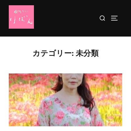
コ
ン
検
サイドバ
テ
索
ン
対
ツ
象:
へ
カテゴリー:
未分類
ス
キ
ッ
プ