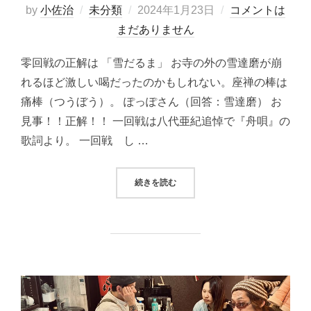
投
by
小佐治
未分類
2024年1月23日
コメントは
稿
まだありません
日:
零回戦の正解は 「雪だるま」 お寺の外の雪達磨が崩
れるほど激しい喝だったのかもしれない。座禅の棒は
痛棒（つうぼう）。 ぽっぽさん（回答：雪達磨） お
見事！！正解！！ 一回戦は八代亜紀追悼で『舟唄』の
歌詞より。 一回戦 し …
“りぼん句会報2024年1月12日（金）
続きを読む