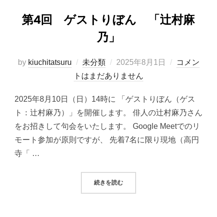
第4回 ゲストりぼん 「辻村麻
乃」
投
by
kiuchitatsuru
未分類
2025年8月1日
コメン
稿
トはまだありません
日:
2025年8月10日（日）14時に 「ゲストりぼん（ゲス
ト：辻村麻乃）」を開催します。 俳人の辻村麻乃さん
をお招きして句会をいたします。 Google Meetでのリ
モート参加が原則ですが、 先着7名に限り現地（高円
寺「 …
“第4回 ゲストりぼん 「辻村麻乃
続きを読む