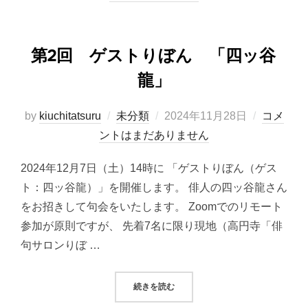
第2回 ゲストりぼん 「四ッ谷
龍」
投
by
kiuchitatsuru
未分類
2024年11月28日
コメ
稿
ントはまだありません
日:
2024年12月7日（土）14時に 「ゲストりぼん（ゲス
ト：四ッ谷龍）」を開催します。 俳人の四ッ谷龍さん
をお招きして句会をいたします。 Zoomでのリモート
参加が原則ですが、 先着7名に限り現地（高円寺「俳
句サロンりぼ …
“第2回 ゲストりぼん 「四ッ谷龍
続きを読む