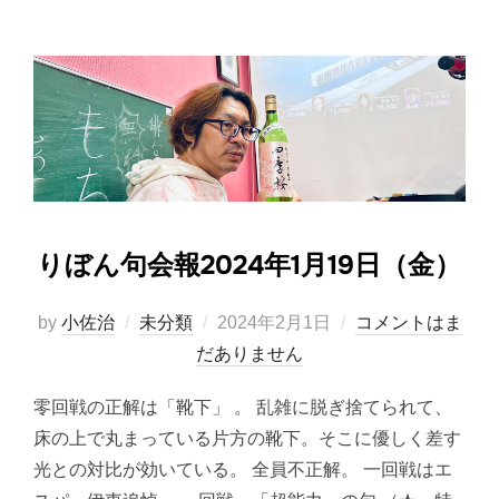
りぼん句会報2024年1月19日（金）
投
by
小佐治
未分類
2024年2月1日
コメントはま
稿
だありません
日:
零回戦の正解は「靴下」 。 乱雑に脱ぎ捨てられて、
床の上で丸まっている片方の靴下。そこに優しく差す
光との対比が効いている。 全員不正解。 一回戦はエ