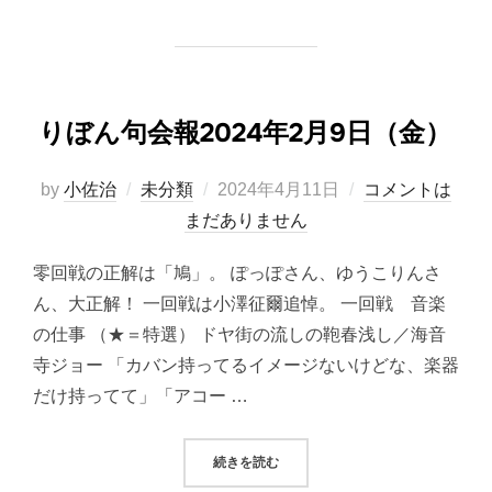
りぼん句会報2024年2月9日（金）
投
by
小佐治
未分類
2024年4月11日
コメントは
稿
まだありません
日:
零回戦の正解は「鳩」。 ぽっぽさん、ゆうこりんさ
ん、大正解！ 一回戦は小澤征爾追悼。 一回戦 音楽
の仕事 （★＝特選） ドヤ街の流しの鞄春浅し／海音
寺ジョー 「カバン持ってるイメージないけどな、楽器
だけ持ってて」「アコー …
“りぼん句会報2024年2月9日（金）
続きを読む