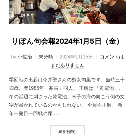
りぼん句会報2024年1月5日（金）
投
by
小佐治
未分類
2024年1月15日
コメントは
稿
まだありません
日:
零回戦の出題は今井聖さんの処女句集です。当時三十
四歳。翌1985年「寒雷」同人。 正解は 「乾電池」。
冬の浜辺に刺さった乾電池。米子の海の向こう側の文
字が書かれているのかもしれない。 全員不正解。 新
年一発目一回戦の席 …
“りぼん句会報2024年1月5日（金）
続きを読む