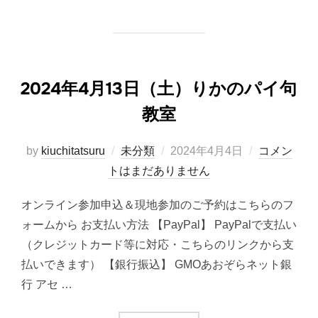
2024年4月13日（土）りかのパイ句
教室
投
by
kiuchitatsuru
未分類
2024年4月4日
コメン
稿
トはまだありません
日:
オンライン参加申込＆現地参加のご予約はこちらのフ
ォームから お支払い方法 【PayPal】 PayPalで支払い
（クレジットカード等に対応・こちらのリンクから支
払いできます） 【銀行振込】 GMOあおぞらネット銀
行 アセ …