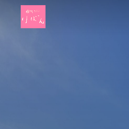
コ
ン
テ
ン
ツ
へ
ス
キ
ッ
プ