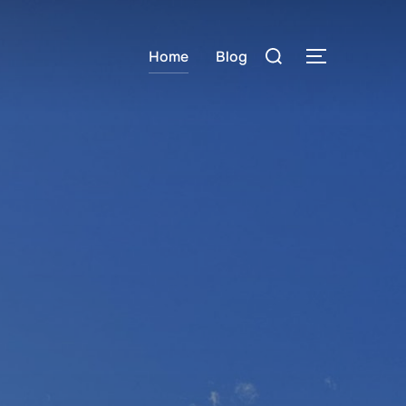
検
Home
Blog
サイドバー
索
対
象: