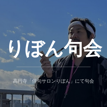
りぼん句会
高円寺「俳句サロンりぼん」にて句会