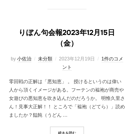
りぼん句会報2023年12月15日
（金）
投
by
小佐治
未分類
2023年12月19日
1件のコメ
稿
ント
日:
零回戦の正解は「悪知恵」 。 授けるというのは偉い
人から頂くイメージがある。フーテンの褞袍が商売や
女遊びの悪知恵を吹き込んだのだろうか。 明惟久里さ
ん！見事大正解！！ ところで「褞袍（どてら）」読め
ましたか？饂飩（うどん …
“りぼん句会報2023年12月15日（金
続きを読む