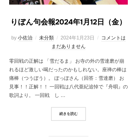
りぼん句会報2024年1月12日（金）
投
by
小佐治
未分類
2024年1月23日
コメントは
稿
まだありません
日:
零回戦の正解は 「雪だるま」 お寺の外の雪達磨が崩
れるほど激しい喝だったのかもしれない。座禅の棒は
痛棒（つうぼう）。 ぽっぽさん（回答：雪達磨） お
見事！！正解！！ 一回戦は八代亜紀追悼で『舟唄』の
歌詞より。 一回戦 し …
“りぼん句会報2024年1月12日（金）
続きを読む