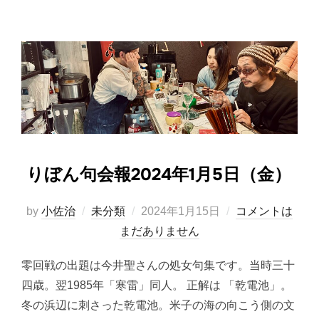
りぼん句会報2024年1月5日（金）
投
by
小佐治
未分類
2024年1月15日
コメントは
稿
まだありません
日:
零回戦の出題は今井聖さんの処女句集です。当時三十
四歳。翌1985年「寒雷」同人。 正解は 「乾電池」。
冬の浜辺に刺さった乾電池。米子の海の向こう側の文