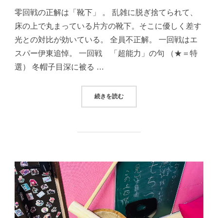
日:
零回戦の正解は「靴下」 。 乱雑に脱ぎ捨てられて、
床の上で丸まっている片方の靴下。そこに優しく差す
光との対比が効いている。 全員不正解。 一回戦はエ
スパー伊東追悼。 一回戦 「超能力」の句 （★＝特
選） 冬帽子目深に被る …
“りぼん句会報2024年1月19日（金）
続きを読む