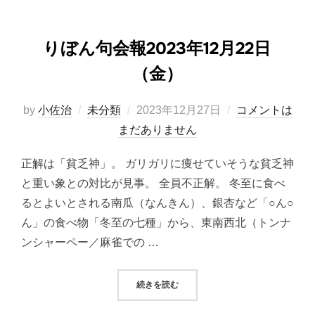
りぼん句会報2023年12月22日
（金）
投
by
小佐治
未分類
2023年12月27日
コメントは
稿
まだありません
日:
正解は「貧乏神」。 ガリガリに痩せていそうな貧乏神
と重い象との対比が見事。 全員不正解。 冬至に食べ
るとよいとされる南瓜（なんきん）、銀杏など「○ん○
ん」の食べ物「冬至の七種」から、東南西北（トンナ
ンシャーペー／麻雀での …
“りぼん句会報2023年12月22日（金
続きを読む