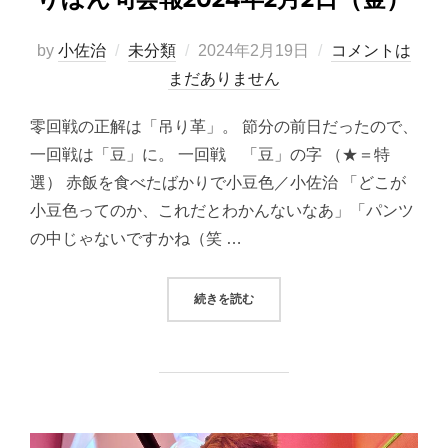
投
by
小佐治
未分類
2024年2月19日
コメントは
稿
まだありません
日:
零回戦の正解は「吊り革」。 節分の前日だったので、
一回戦は「豆」に。 一回戦 「豆」の字 （★＝特
選） 赤飯を食べたばかりで小豆色／小佐治 「どこが
小豆色ってのか、これだとわかんないなあ」「パンツ
の中じゃないですかね（笑 …
“りぼん句会報2024年2月2日（金）
続きを読む