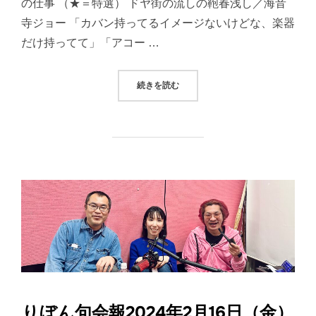
の仕事 （★＝特選） ドヤ街の流しの鞄春浅し／海音
寺ジョー 「カバン持ってるイメージないけどな、楽器
だけ持ってて」「アコー …
“りぼん句会報2024年2月9日（金）
続きを読む
りぼん句会報2024年2月16日（金）