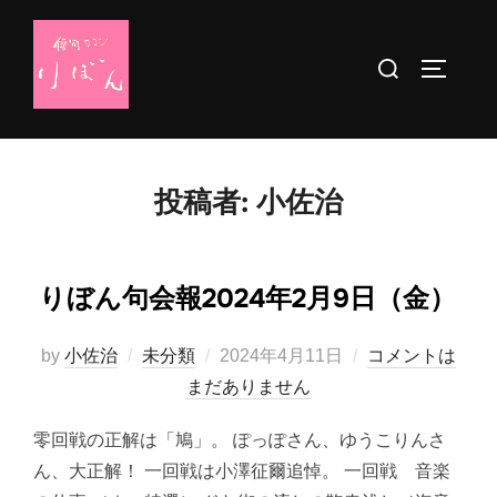
コ
ン
検
サイドバ
テ
索
ン
対
ツ
象:
へ
投稿者:
小佐治
ス
キ
ッ
りぼん句会報2024年2月9日（金）
プ
投
by
小佐治
未分類
2024年4月11日
コメントは
稿
まだありません
日:
零回戦の正解は「鳩」。 ぽっぽさん、ゆうこりんさ
ん、大正解！ 一回戦は小澤征爾追悼。 一回戦 音楽