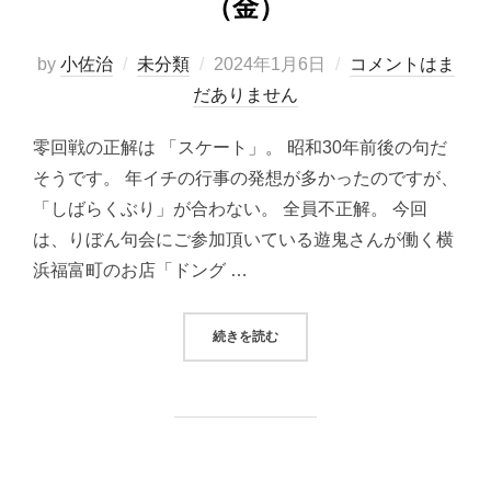
（金）
投
by
小佐治
未分類
2024年1月6日
コメントはま
稿
だありません
日:
零回戦の正解は 「スケート」。 昭和30年前後の句だ
そうです。 年イチの行事の発想が多かったのですが、
「しばらくぶり」が合わない。 全員不正解。 今回
は、りぼん句会にご参加頂いている遊鬼さんが働く横
浜福富町のお店「ドング …
“りぼん句会報2023年12月29日（金
続きを読む