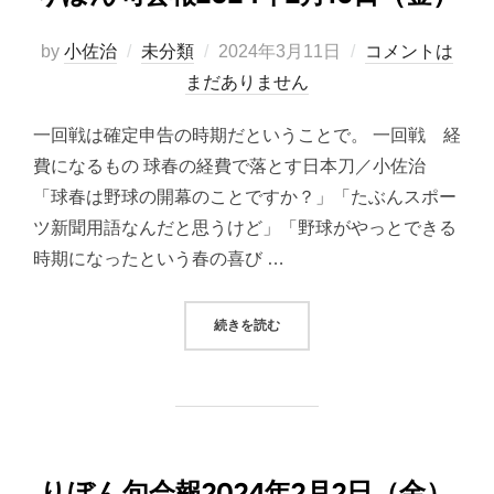
投
by
小佐治
未分類
2024年3月11日
コメントは
稿
まだありません
日:
一回戦は確定申告の時期だということで。 一回戦 経
費になるもの 球春の経費で落とす日本刀／小佐治
「球春は野球の開幕のことですか？」「たぶんスポー
ツ新聞用語なんだと思うけど」「野球がやっとできる
時期になったという春の喜び …
“りぼん句会報2024年2月16日（金
続きを読む
りぼん句会報2024年2月2日（金）