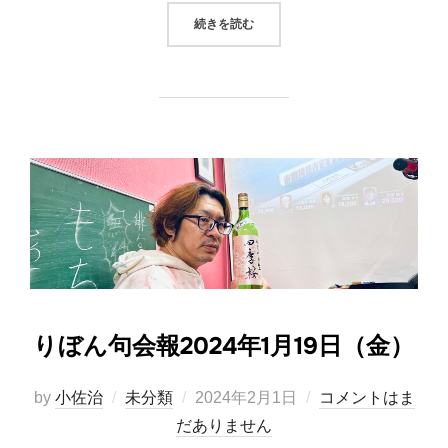
“りぼん句会報2024年1月26日（金
続きを読む
りぼん句会報2024年1月19日（金）
投
by
小佐治
未分類
2024年2月1日
コメントはま
稿
だありません