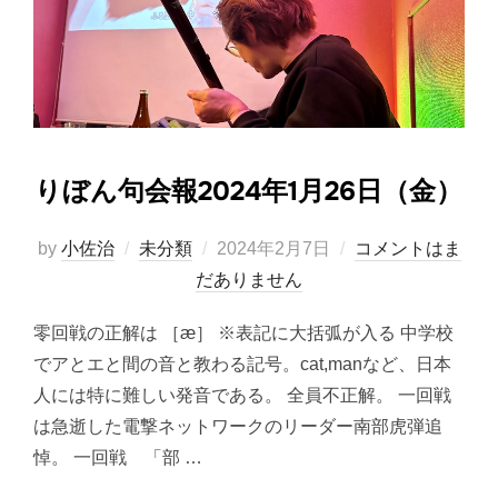
りぼん句会報2024年1月26日（金）
投
by
小佐治
未分類
2024年2月7日
コメントはま
稿
だありません
日:
零回戦の正解は ［æ］ ※表記に大括弧が入る 中学校
でアとエと間の音と教わる記号。cat,manなど、日本
人には特に難しい発音である。 全員不正解。 一回戦
は急逝した電撃ネットワークのリーダー南部虎弾追
悼。 一回戦 「部 …