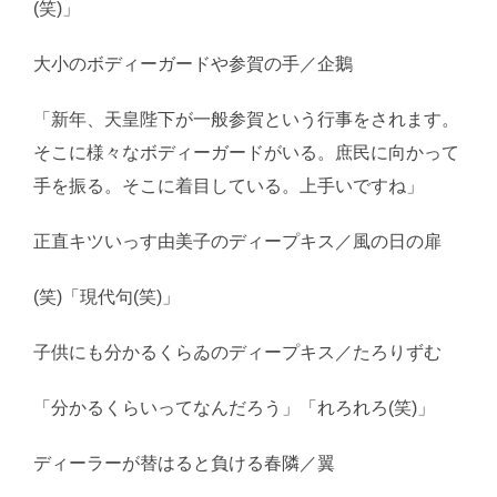
(笑)」
大小のボディーガードや参賀の手／企鵝
「新年、天皇陛下が一般参賀という行事をされます。
そこに様々なボディーガードがいる。庶民に向かって
手を振る。そこに着目している。上手いですね」
正直キツいっす由美子のディープキス／風の日の扉
(笑)「現代句(笑)」
子供にも分かるくらゐのディープキス／たろりずむ
「分かるくらいってなんだろう」「れろれろ(笑)」
ディーラーが替はると負ける春隣／翼