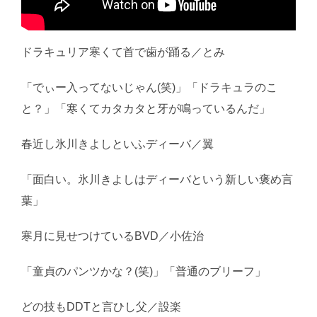
ドラキュリア寒くて首で歯が踊る／とみ
「でぃー入ってないじゃん(笑)」「ドラキュラのこ
と？」「寒くてカタカタと牙が鳴っているんだ」
春近し氷川きよしといふディーバ／翼
「面白い。氷川きよしはディーバという新しい褒め言
葉」
寒月に見せつけているBVD／小佐治
「童貞のパンツかな？(笑)」「普通のブリーフ」
どの技もDDTと言ひし父／設楽