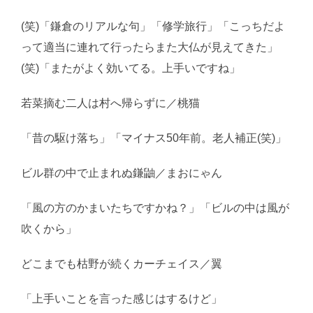
(笑)「鎌倉のリアルな句」「修学旅行」「こっちだよ
って適当に連れて行ったらまた大仏が見えてきた」
(笑)「またがよく効いてる。上手いですね」
若菜摘む二人は村へ帰らずに／桃猫
「昔の駆け落ち」「マイナス50年前。老人補正(笑)」
ビル群の中で止まれぬ鎌鼬／まおにゃん
「風の方のかまいたちですかね？」「ビルの中は風が
吹くから」
どこまでも枯野が続くカーチェイス／翼
「上手いことを言った感じはするけど」