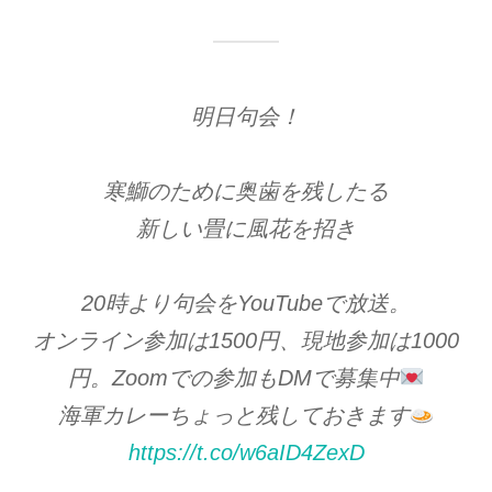
明日句会！
寒鰤のために奥歯を残したる
新しい畳に風花を招き
20時より句会をYouTubeで放送。
オンライン参加は1500円、現地参加は1000
円。Zoomでの参加もDMで募集中
海軍カレーちょっと残しておきます
https://t.co/w6aID4ZexD