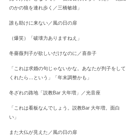
のかの狼を連れ歩く／三橋敏雄」
誰も助けに来ない／風の日の扉
（爆笑）「破壊力ありますねえ」
冬薔薇判子が欲しいだけなのに／喜奈子
「これは求婚の句じゃないかな。あなたが判子をして
くれたら…という」「年末調整かも」
冬ざれの路地「説教Bar 大年増」／光音座
「これは看板なんでしょう。説教Bar 大年増。面白
い」
また大仏が見えた／風の日の扉