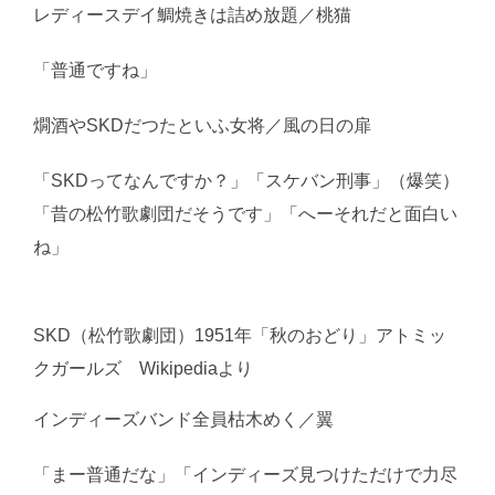
レディースデイ鯛焼きは詰め放題／桃猫
「普通ですね」
燗酒やSKDだつたといふ女将／風の日の扉
「SKDってなんですか？」「スケバン刑事」（爆笑）
「昔の松竹歌劇団だそうです」「へーそれだと面白い
ね」
SKD（松竹歌劇団）1951年「秋のおどり」アトミッ
クガールズ Wikipediaより
インディーズバンド全員枯木めく／翼
「まー普通だな」「インディーズ見つけただけで力尽