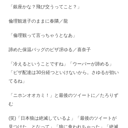
「銀座かな？飛び交うってこと？」
倫理観迷子のままに春隣／龍
「倫理観って言っちゃうとなあ」
諦めた保温バッグのピザ冴ゆる／喜奈子
「冷えるということですね」「ウーバーが諦める」
「ピザ配達は30分経つといけないから。さゆるが効い
てるね」
「ニホンオオカミ！」と最後のツイートに／たろりず
む
(笑)「日本狼は絶滅しているよ」「最後のツイートが
見つけた、となって」「狼に食われちゃった」「絶滅