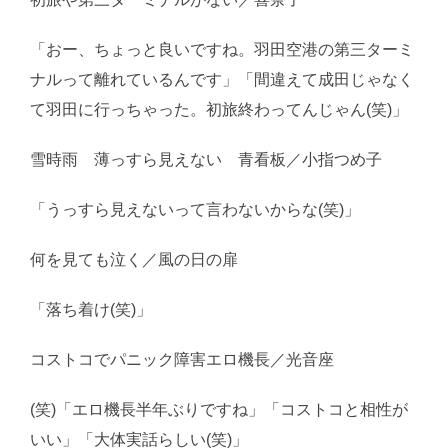
「おー、ちょっと良いですね。羽田空港の第三ターミ
ナルって離れているんです」「間違えて成田じゃなく
て羽田に行っちゃった。初旅終わってんじゃん(笑)」
雪時雨 薄っすら見えない 青看板／小指つめ子
「うっすら見えないって言わないからな(笑)」
何を見ても泣く／風の日の扉
「落ち着け(笑)」
コストコでパニック障害エロ機長／光音座
(笑)「エロ機長半年ぶりですね」「コストコと相性が
いい」「大体実話らしい(笑)」