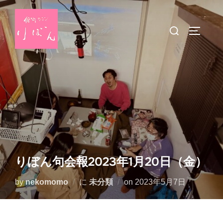
コ
ン
検
サイドバ
テ
索
ン
対
ツ
象:
へ
ス
キ
ッ
プ
りぼん句会報2023年1月20日（金）
投
by
nekomomo
に
未分類
on
2023年5月7日
稿
日: