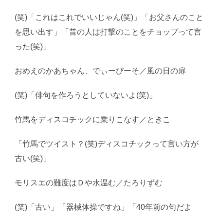
(笑)「これはこれでいいじゃん(笑)」「お父さんのこと
を思い出す」「昔の人は打撃のことをチョップって言
った(笑)」
おめえのかあちゃん、でぃーびーそ／風の日の扉
(笑)「俳句を作ろうとしていないよ(笑)」
竹馬をディスコチックに乗りこなす／ときこ
「竹馬でツイスト？(笑)ディスコチックって言い方が
古い(笑)」
モリスエの難度はＤや水温む／たろりずむ
(笑)「古い」「器械体操ですね」「40年前の句だよ