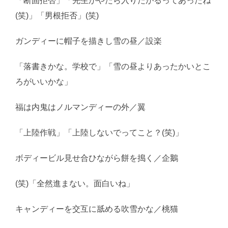
「断固拒否」「先生がやたら入りたがるってあったね
(笑)」「男根拒否」(笑)
ガンディーに帽子を描きし雪の昼／設楽
「落書きかな。学校で」「雪の昼よりあったかいとこ
ろがいいかな」
福は内鬼はノルマンディーの外／翼
「上陸作戦」「上陸しないでってこと？(笑)」
ボディービル見せ合ひながら餅を搗く／企鵝
(笑)「全然進まない。面白いね」
キャンディーを交互に舐める吹雪かな／桃猫