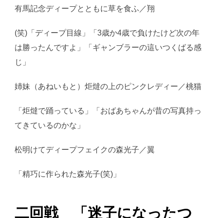
有馬記念ディープとともに草を食ふ／翔
(笑)「ディープ目線」「3歳か4歳で負けたけど次の年
は勝ったんですよ」「ギャンブラーの這いつくばる感
じ」
姉妹（あねいもと）炬燵の上のピンクレディー／桃猫
「炬燵で踊っている」「おばあちゃんが昔の写真持っ
てきているのかな」
松明けてディープフェイクの森光子／翼
「精巧に作られた森光子(笑)」
二回戦 「迷子になったつ