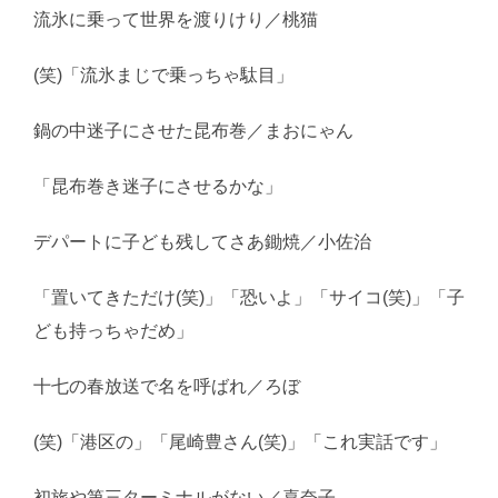
流氷に乗って世界を渡りけり／桃猫
(笑)「流氷まじで乗っちゃ駄目」
鍋の中迷子にさせた昆布巻／まおにゃん
「昆布巻き迷子にさせるかな」
デパートに子ども残してさあ鋤焼／小佐治
「置いてきただけ(笑)」「恐いよ」「サイコ(笑)」「子
ども持っちゃだめ」
十七の春放送で名を呼ばれ／ろぼ
(笑)「港区の」「尾崎豊さん(笑)」「これ実話です」
初旅や第三ターミナルがない／喜奈子