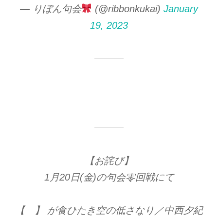
— りぼん句会
(@ribbonkukai)
January
19, 2023
【お詫び】
1月20日(金)の句会零回戦にて
【 】 が食ひたき空の低さなり／中西夕紀