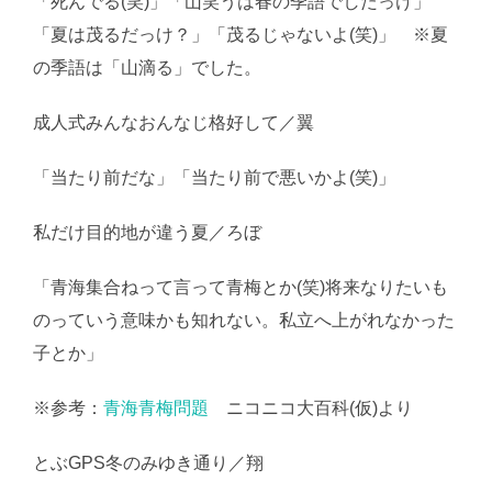
「死んでる(笑)」「山笑うは春の季語でしたっけ」
「夏は茂るだっけ？」「茂るじゃないよ(笑)」 ※夏
の季語は「山滴る」でした。
成人式みんなおんなじ格好して／翼
「当たり前だな」「当たり前で悪いかよ(笑)」
私だけ目的地が違う夏／ろぼ
「青海集合ねって言って青梅とか(笑)将来なりたいも
のっていう意味かも知れない。私立へ上がれなかった
子とか」
※参考：
青海青梅問題
ニコニコ大百科(仮)より
とぶGPS冬のみゆき通り／翔