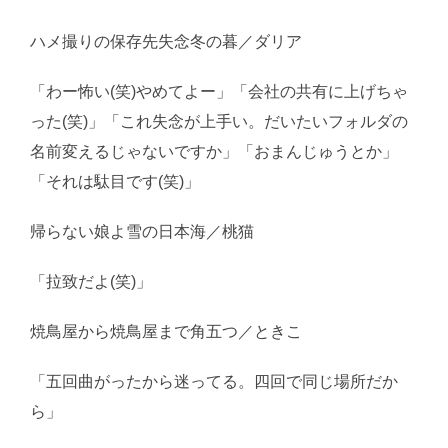
ハメ撮りの保存先失念冬の暮／ダリア
「わー怖い(笑)やめてよー」「会社の共有に上げちゃ
った(笑)」「これ失念が上手い。だいたいフォルダの
名前変えるじゃないですか」「おまんじゅうとか」
「それは駄目です(笑)」
帰らない娘よ雪の日本海／桃猫
「拉致だよ(笑)」
焼鳥屋から焼鳥屋まで角五つ／ときこ
「五回曲がったから迷ってる。四回で同じ場所だか
ら」