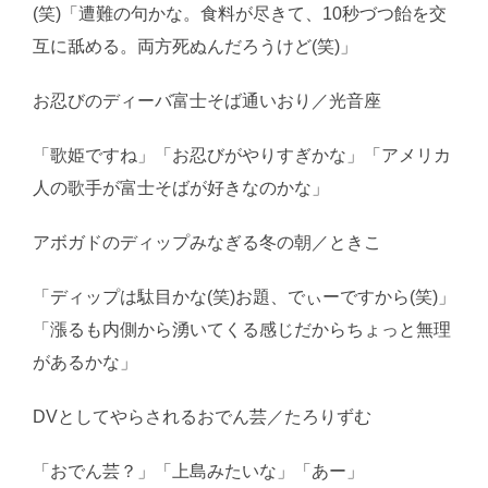
(笑)「遭難の句かな。食料が尽きて、10秒づつ飴を交
互に舐める。両方死ぬんだろうけど(笑)」
お忍びのディーバ富士そば通いおり／光音座
「歌姫ですね」「お忍びがやりすぎかな」「アメリカ
人の歌手が富士そばが好きなのかな」
アボガドのディップみなぎる冬の朝／ときこ
「ディップは駄目かな(笑)お題、でぃーですから(笑)」
「漲るも内側から湧いてくる感じだからちょっと無理
があるかな」
DVとしてやらされるおでん芸／たろりずむ
「おでん芸？」「上島みたいな」「あー」