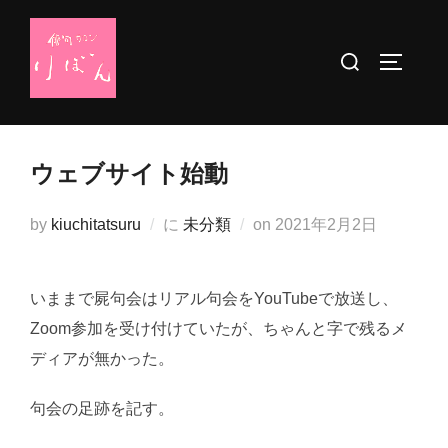
コ
ン
検
サイドバ
テ
索
ン
対
ツ
象:
へ
ウェブサイト始動
ス
キ
投
by
kiuchitatsuru
に
未分類
on
2021年2月2日
ッ
稿
プ
日:
いままで屍句会はリアル句会をYouTubeで放送し、
Zoom参加を受け付けていたが、ちゃんと字で残るメ
ディアが無かった。
句会の足跡を記す。