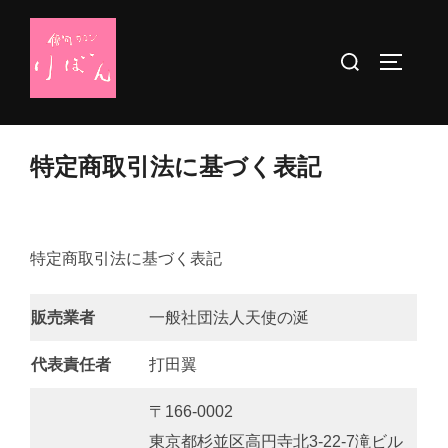
コ
ン
検
サイドバ
テ
索
ン
対
ツ
象:
へ
特定商取引法に基づく表記
ス
キ
ッ
特定商取引法に基づく表記
プ
販売業者
一般社団法人天使の涎
代表責任者
打田翼
〒166-0002
東京都杉並区高円寺北3-22-7滝ビル