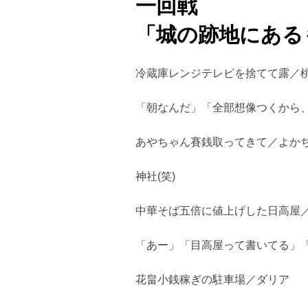
一回戦
「城の跡地にある
冷蔵庫レンジテレビを捨てて露／
「朝なんだ」「全部想像つくから
あやちゃん賽銭取ってきて／よか
神社(笑)
中華そば五倍に値上げした日高屋
「あー」「目高屋って書いてる」「
花畠小銭稼ぎの駐車場／ダリア