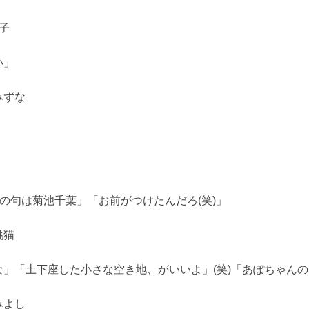
子
い」
みずな
この句は菊池千葉」「お前がつけたんだろ(笑)」
桃猫
」「土下座した小さな空き地、がいいよ」(笑)「あぽちゃん
みよし