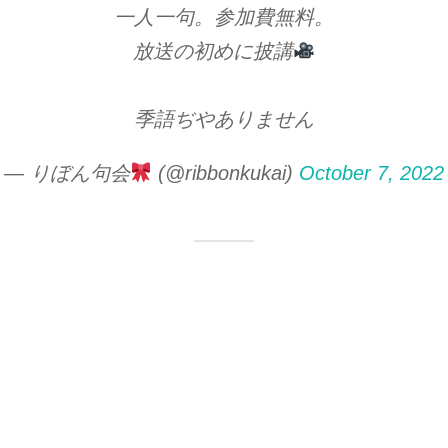
一人一句。参加費無料。
放送の初めに披講
季語ぢやありません
— りぼん句会
(@ribbonkukai)
October 7, 2022