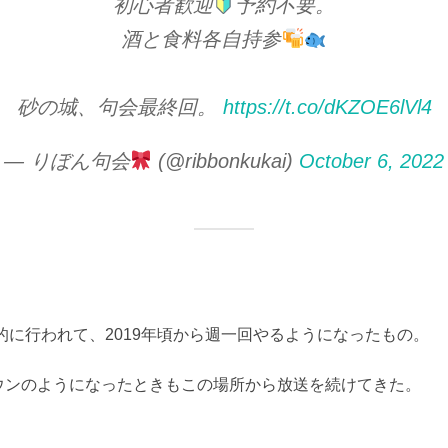
初心者歓迎
予約不要。
酒と食料各自持参
砂の城、句会最終回。
https://t.co/dKZOE6lVl4
— りぼん句会
(@ribbonkukai)
October 6, 2022
続的に行われて、2019年頃から週一回やるようになったもの。
ウンのようになったときもこの場所から放送を続けてきた。