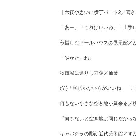
十六夜や思い出横丁パート2／喜奈
「あー」「これはいいね」「上手
秋惜しむドールハウスの展示館／
「やかた、ね」
秋嵐城に遺りし刀傷／仙葉
(笑)「嵐じゃない方がいいね」「
何もない小さな空き地小鳥来る／
「何もないと空き地は同じだからな
キャバクラの彫刻近代美術館／す