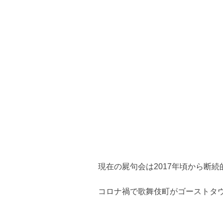
現在の屍句会は2017年頃から断
コロナ禍で歌舞伎町がゴーストタ