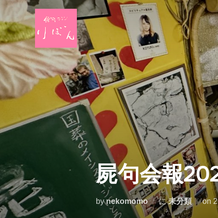
コ
ン
テ
ン
ツ
へ
ス
キ
ッ
プ
屍句会報20
by
nekomomo
に
未分類
on