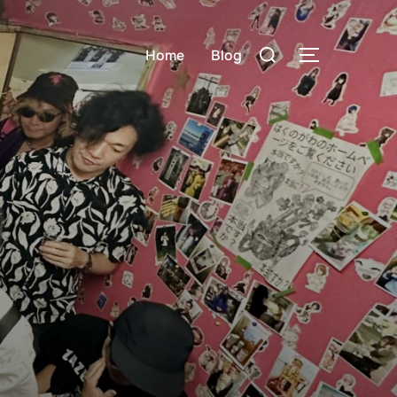
検
Home
Blog
サイドバー
索
対
象: