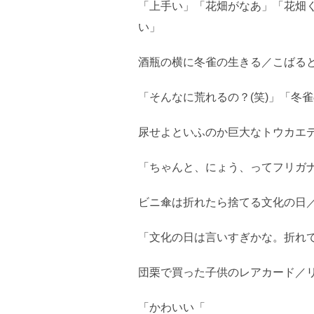
「上手い」「花畑がなあ」「花畑く
い」
酒瓶の横に冬雀の生きる／こばる
「そんなに荒れるの？(笑)」「冬
尿せよといふのか巨大なトウカエ
「ちゃんと、にょう、ってフリガナ
ビニ傘は折れたら捨てる文化の日
「文化の日は言いすぎかな。折れて
団栗で買った子供のレアカード／
「かわいい「