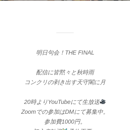
:
明日句会！THE FINAL
配信に皆黙々と秋時雨
コンクリの剥き出す天守閣に月
20時よりYouTubeにて生放送
Zoomでの参加はDMにて募集中。
参加費1000円。