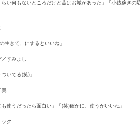
らい何もないところだけど昔はお城があった」「小銭稼ぎの駐
と
雀の生きて、にするといいね」
デ／すみよし
ついてる(笑)」
／翼
も使うだったら面白い」「(笑)確かに、使うがいいね」
リック