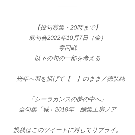
【投句募集・20時まで】
屍句会2022年10月7日（金）
零回戦
以下の句の一部を考える
光年へ羽を拡げて【 】のまま／徳弘純
「シーラカンスの夢の中へ」
全句集「城」2018年 編集工房ノア
投稿はこのツイートに対してリプライ。