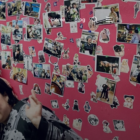
検
Home
Blog
サイドバー
索
対
象: