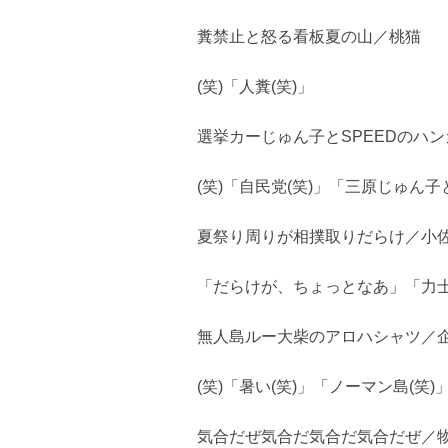
糞禁止と怒る看板夏の山／桃猫
(笑)「人糞(笑)」
選挙カーじゅん子とSPEEDのハ
(笑)「自民党(笑)」「三原じゅん
夏祭り周りが相撲取りだらけ／小
「だらけが、ちょっとなあ」「力士
無人島ルー大柴のアロハシャツ／
(笑)「暑い(笑)」「ノーマン島(笑)
気合だぜ気合だ気合だ気合だぜ／