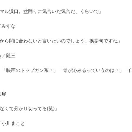
ニマル浜口。盆踊りに気合いだ気合だ、くらいで」
／みずな
だから間に合わないと言いたいのでしょう。挨拶句ですね」
る／随三
」「映画のトップガン系？」「骨が沁みるっていうのは？」「
の扉
なくて分かり切ってる(笑)」
／小川まこと