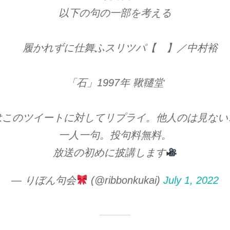
以下の句の一部を考える
履かれずに仕舞ふスリツパ【 】／中村裕
「石」1997年 鞦韆堂
はこのツイートに対してリプライ。他人のは見ない
一人一句。投句料無料。
放送の初めに披講します
— りぼん句会
(@ribbonkukai)
July 1, 2022