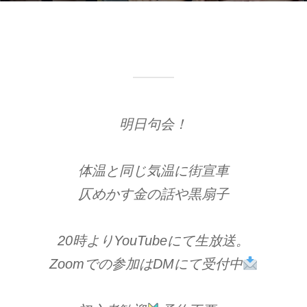
:
明日句会！
体温と同じ気温に街宣車
仄めかす金の話や黒扇子
20時よりYouTubeにて生放送。
Zoomでの参加はDMにて受付中