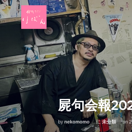
コ
ン
テ
ン
ツ
へ
ス
キ
ッ
プ
屍句会報20
by
nekomomo
に
未分類
on