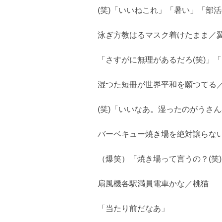
(笑)「いいねこれ」「暑い」「部
泳ぎ方教はるマスク着けたまま／
「さすがに無理があるだろ(笑)」
湿つた短冊が世界平和を願つてる
(笑)「いいなあ。湿ったのがうさ
バーベキュー焼き場を絶対譲らな
（爆笑）「焼き場って言うの？(笑
扇風機各駅満員電車かな／桃猫
「当たり前だなあ」