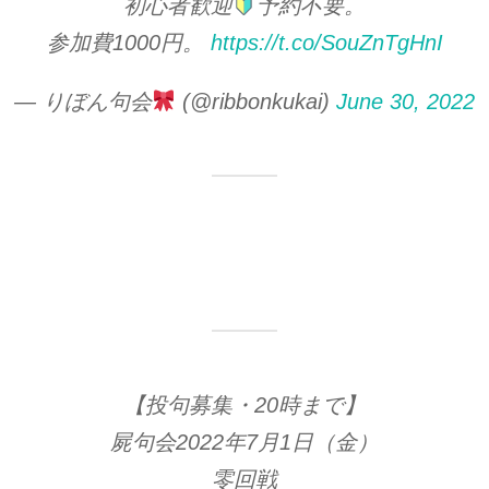
初心者歓迎
予約不要。
参加費1000円。
https://t.co/SouZnTgHnI
— りぼん句会
(@ribbonkukai)
June 30, 2022
【投句募集・20時まで】
屍句会2022年7月1日（金）
零回戦