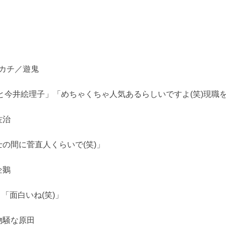
ンカチ／遊鬼
子と今井絵理子」「めちゃくちゃ人気あるらしいですよ(笑)現職を
佐治
の間に菅直人くらいで(笑)」
企鵝
」「面白いね(笑)」
物騒な原田