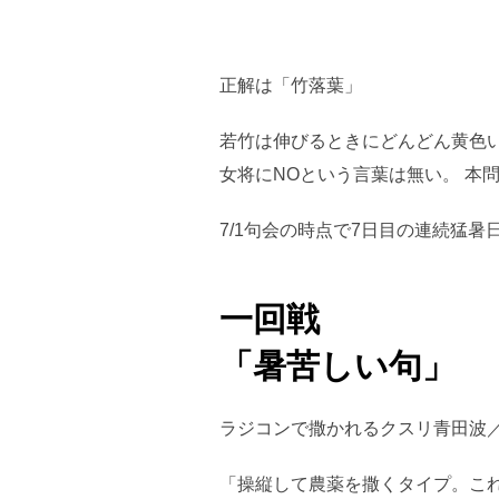
正解は「竹落葉」
若竹は伸びるときにどんどん黄色
女将にNOという言葉は無い。 本
7/1句会の時点で7日目の連続猛暑
一回戦
「暑苦しい句」
ラジコンで撒かれるクスリ青田波
「操縦して農薬を撒くタイプ。こ