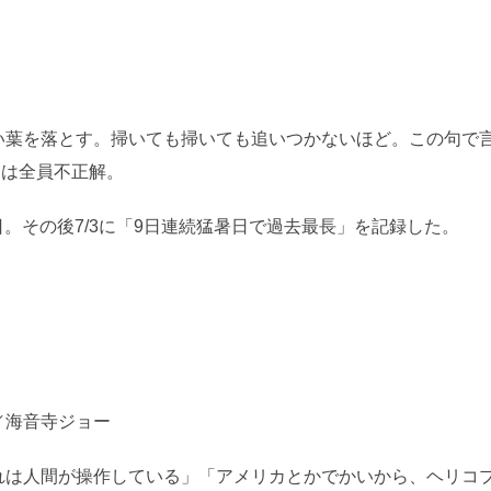
い葉を落とす。掃いても掃いても追いつかないほど。この句で
問は全員不正解。
日。その後7/3に「9日連続猛暑日で過去最長」を記録した。
／海音寺ジョー
れは人間が操作している」「アメリカとかでかいから、ヘリコ