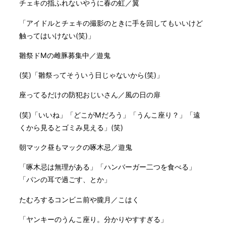
チェキの指ふれないやうに春の虹／翼
「アイドルとチェキの撮影のときに手を回してもいいけど
触ってはいけない(笑)」
雛祭ドMの雌豚募集中／遊鬼
(笑)「雛祭ってそういう日じゃないから(笑)」
座ってるだけの防犯おじいさん／風の日の扉
(笑)「いいね」「どこがMだろう」「うんこ座り？」「遠
くから見るとゴミみ見える」(笑)
朝マック昼もマックの啄木忌／遊鬼
「啄木忌は無理がある」「ハンバーガー二つを食べる」
「パンの耳で過ごす、とか」
たむろするコンビニ前や朧月／こはく
「ヤンキーのうんこ座り。分かりやすすぎる」