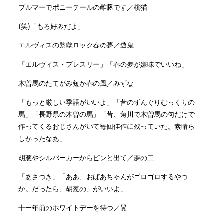
ブルマーでポニーテールの雌豚です／桃猫
(笑)「もろ好みだよ」
エルヴィスの監獄ロック春の夢／遊鬼
「エルヴィス・プレスリー」「春の夢が嫌味でいいね」
木曽馬のたてがみ短か春の風／みずな
「もっと厳しい季語がいいよ」「昔のずんぐりむっくりの
馬」「長野県の木曽の馬」「昔、角川で木曽馬の句だけで
作ってくるおじさんがいて毎回佳作に残っていた。素晴ら
しかったなあ」
胡葱やシルバーカーからピンと出て／夢の二
「あさつき」「ああ、おばあちゃんがゴロゴロするやつ
か。だったら、胡葱の、がいいよ」
十一年前のホワイトデーを待つ／翼