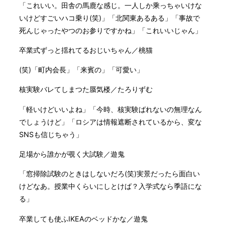
「これいい。田舎の馬鹿な感じ。一人しか乘っちゃいけな
いけどすごいハコ乗り(笑)」「北関東あるある」「事故で
死んじゃったやつのお参りですかね」「これいいじゃん」
卒業式ずっと揺れてるおじいちゃん／桃猫
(笑)「町内会長」「来賓の」「可愛い」
核実験バレてしまつた蜃気楼／たろりずむ
「軽いけどいいよね」「今時、核実験ばれないの無理なん
でしょうけど」「ロシアは情報遮断されているから、変な
SNSも信じちゃう」
足場から誰かが覗く大試験／遊鬼
「窓掃除試験のときはしないだろ(笑)実景だったら面白い
けどなあ。授業中くらいにしとけば？入学式なら季語にな
る」
卒業しても使ふIKEAのベッドかな／遊鬼