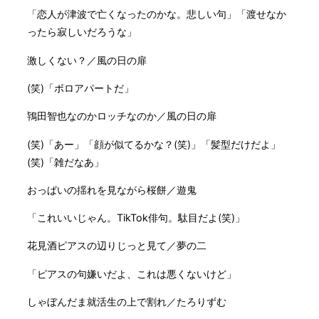
「恋人が津波で亡くなったのかな。悲しい句」「渡せなか
ったら寂しいだろうな」
激しくない？／風の日の扉
(笑)「ボロアパートだ」
鴇田智也なのかロッチなのか／風の日の扉
(笑)「あー」「顔が似てるかな？(笑)」「髪型だけだよ」
(笑)「雑だなあ」
おっぱいの揺れを見ながら桜餅／遊鬼
「これいいじゃん。TikTok俳句。駄目だよ(笑)」
花見酒ピアスの辺りじっと見て／夢の二
「ピアスの句嫌いだよ、これは悪くないけど」
しゃぼんだま就活生の上で割れ／たろりずむ