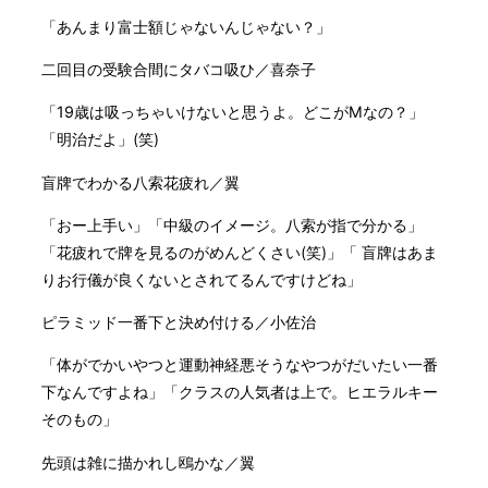
「あんまり富士額じゃないんじゃない？」
二回目の受験合間にタバコ吸ひ／喜奈子
「19歳は吸っちゃいけないと思うよ。どこがMなの？」
「明治だよ」(笑)
盲牌でわかる八索花疲れ／翼
「おー上手い」「中級のイメージ。八索が指で分かる」
「花疲れで牌を見るのがめんどくさい(笑)」「 盲牌はあま
りお行儀が良くないとされてるんですけどね」
ピラミッド一番下と決め付ける／小佐治
「体がでかいやつと運動神経悪そうなやつがだいたい一番
下なんですよね」「クラスの人気者は上で。ヒエラルキー
そのもの」
先頭は雑に描かれし鴎かな／翼