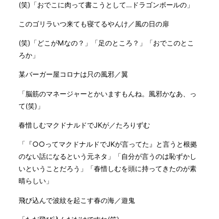
(笑)「おでこに肉って書こうとして…ドラゴンボールの」
このゴリラいつ来ても寝てるやんけ／風の日の扉
(笑)「どこがMなの？」「足のところ？」「おでこのとこ
ろか」
某バーガー屋コロナは只の風邪／翼
「脳筋のマネージャーとかいますもんね。風邪かなあ、っ
て(笑)」
春惜しむマクドナルドでJKが／たろりずむ
「『○○ってマクドナルドでJKが言ってた』と言うと根拠
のない話になるという元ネタ」「自分が言うのは恥ずかし
いということだろう」「春惜しむを頭に持ってきたのが素
晴らしい」
飛び込んで波紋を起こす春の海／遊鬼