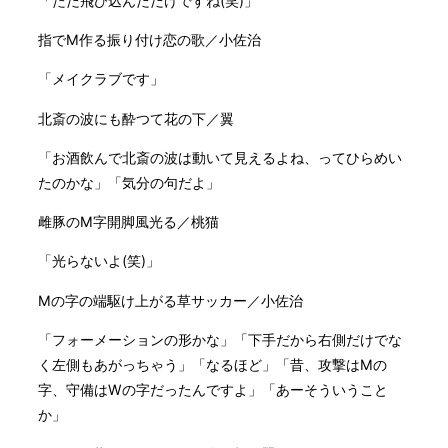
「ただ飛び込んだだけですね(笑)」
指でM作る振り付け恋の歌／小佐治
「メイクラブです」
北斎の波にも酔つて花の下／翼
「お酒飲んで北斎の波は動いて見えるよね、ってひらめい
たのかな」「気分の句だよ」
雌豚のM字開脚風光る／桃猫
「光らないよ(笑)」
Mの字の端駆け上がる草サッカー／小佐治
「フォーメーションの形かな」「下手だから右側だけでな
く左側もあがっちゃう」「なるほど」「昔、攻撃はMの
字、守備はWの字だったんですよ」「あーそういうこと
か」