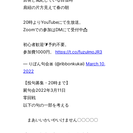
ン
肩紐の片方見えて春の朝
を
切
り
20時よりYouTubeにて生放送。
替
Zoomでの参加はDMにて受付中📩
え
る
初心者歓迎🔰予約不要。
参加費1000円。
https://t.co/fuzulmoJR3
— りぼん句会🎀 (@ribbonkukai)
March 10,
2022
【投句募集・20時まで】
屍句会2022年3月11日
零回戦
以下の句の一部を考える
まあいいかいやいけません〇〇〇〇〇