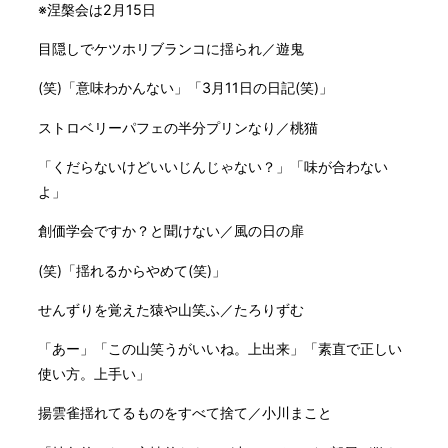
※涅槃会は2月15日
目隠しでケツホリブランコに揺られ／遊鬼
(笑)「意味わかんない」「3月11日の日記(笑)」
ストロベリーパフェの半分プリンなり／桃猫
「くだらないけどいいじんじゃない？」「味が合わない
よ」
創価学会ですか？と聞けない／風の日の扉
(笑)「揺れるからやめて(笑)」
せんずりを覚えた猿や山笑ふ／たろりずむ
「あー」「この山笑うがいいね。上出来」「素直で正しい
使い方。上手い」
揚雲雀揺れてるものをすべて捨て／小川まこと