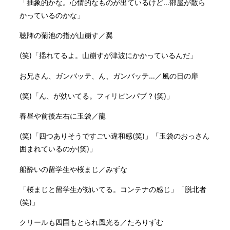
「抽象的かな。心情的なものが出ているけど…部屋が散ら
かっているのかな」
聴牌の菊池の指が山崩す／翼
(笑)「揺れてるよ。山崩すが津波にかかっているんだ」
お兄さん、ガンバッテ、ん、ガンバッテ…／風の日の扉
(笑)「ん、が効いてる。フィリピンパブ？(笑)」
春昼や前後左右に玉袋／龍
(笑)「四つありそうですごい違和感(笑)」「玉袋のおっさん
囲まれているのか(笑)」
船酔いの留学生や桜まじ／みずな
「桜まじと留学生が効いてる。コンテナの感じ」「脱北者
(笑)」
クリールも四国もとられ風光る／たろりずむ