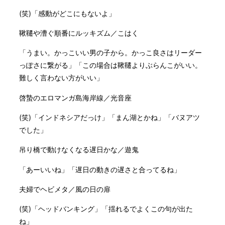
(笑)「感動がどこにもないよ」
鞦韆や漕ぐ順番にルッキズム／こはく
「うまい。かっこいい男の子から。かっこ良さはリーダー
っぽさに繋がる」「この場合は鞦韆よりぶらんこがいい。
難しく言わない方がいい」
啓蟄のエロマンガ島海岸線／光音座
(笑)「インドネシアだっけ」「まん湖とかね」「バヌアツ
でした」
吊り橋で動けなくなる遅日かな／遊鬼
「あーいいね」「遅日の動きの遅さと合ってるね」
夫婦でヘビメタ／風の日の扉
(笑)「ヘッドバンキング」「揺れるでよくこの句が出た
ね」