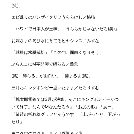
(笑)」
エビ反りのバンザイクリフうららけし／桃猫
「ハワイで日本人が玉砕」「うららかじゃないだろ(笑)」
お嬢さまの匂ひ水に育てるヒヤシンス／みずな
「球根は水耕栽培」「この句、面白くなりそう」
ぶらんこにM字開脚で縛らる／遊鬼
(笑)「縛らる、が面白い」「捕まるよ(笑)」
三月尽キングボンビー憑いたまま／たろりずむ
「桃太郎電鉄では3月が決算。そこにキングボンビーがつ
いて終了。なんでMなんだろう」「お尻の形」「あー」
「業績の折れ線グラフだそうです」「上がったり、下がっ
たり」
モスクワのマクドナルドは冴返る／龍