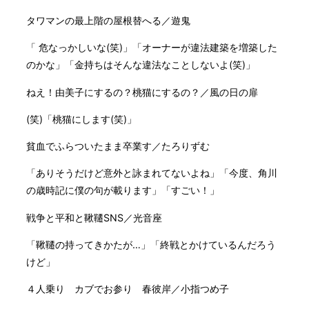
タワマンの最上階の屋根替へる／遊鬼
「 危なっかしいな(笑)」「オーナーが違法建築を増築した
のかな」「金持ちはそんな違法なことしないよ(笑)」
ねえ！由美子にするの？桃猫にするの？／風の日の扉
(笑)「桃猫にします(笑)」
貧血でふらついたまま卒業す／たろりずむ
「ありそうだけど意外と詠まれてないよね」「今度、角川
の歳時記に僕の句が載ります」「すごい！」
戦争と平和と鞦韆SNS／光音座
「鞦韆の持ってきかたが…」「終戦とかけているんだろう
けど」
４人乗り カブでお参り 春彼岸／小指つめ子