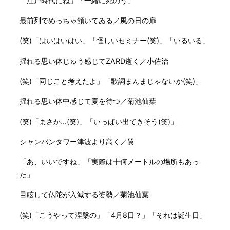
「江戸時代にね」「一緒に死のう」
最前列でめっちゃ頷いてゐる／風の日の扉
(笑)「はいはいはい」「怪しいセミナー(笑)」「いるいる」
揺れる思い体じゅう感じてZARD逝く／小佐治
(笑)「同じこと考えたよ」「歌詞まんまじゃないか(笑)」
揺れる思い体中感じて夏を待つ／菊池仙葉
(笑)「まさか…(笑)」「いっぱい出てきそう(笑)」
シャンパンタワー津波より高く／翼
「あ、いいですね」「実際は十何メートルの場所もあっ
た」
目眩して仏陀が入滅する姿勢／菊池仙葉
(笑)「こうやって涅槃の」「4月8日？」「それは誕生日」