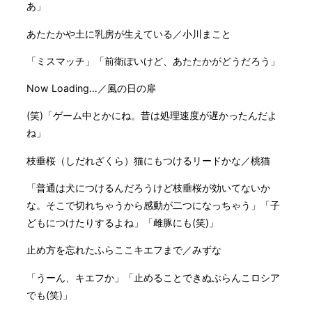
あ」
あたたかや土に乳房が生えている／小川まこと
「ミスマッチ」「前衛ぽいけど、あたたかがどうだろう」
Now Loading…／風の日の扉
(笑)「ゲーム中とかにね。昔は処理速度が遅かったんだよ
ね」
枝垂桜（しだれざくら）猫にもつけるリードかな／桃猫
「普通は犬につけるんだろうけど枝垂桜が効いてないか
な。そこで切れちゃうから感動が二つになっちゃう」「子
どもにつけたりするよね」「雌豚にも(笑)」
止め方を忘れたふらここキエフまで／みずな
「うーん、キエフか」「止めることできぬぶらんこロシア
でも(笑)」