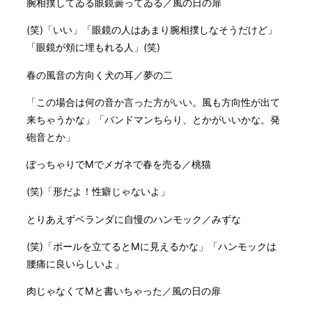
腕相撲してゐる眼鏡曇ってゐる／風の日の扉
(笑)「いい」「眼鏡の人はあまり腕相撲しなそうだけど」
「眼鏡が頬に埋もれる人」(笑)
春の風音の方向く犬の耳／夢の二
「この場合は何の音か言った方がいい。風も方向性が出て
来ちゃうかな」「バンドマンちらり、とかがいいかな。発
砲音とか」
ぽっちゃりでМでメガネで春を売る／桃猫
(笑)「形だよ！性癖じゃないよ」
とりあえずベランダに自慢のハンモック／みずな
(笑)「ポールを立てるとMに見えるかな」「ハンモックは
腰痛に良いらしいよ」
肉じゃなくてMと書いちゃった／風の日の扉