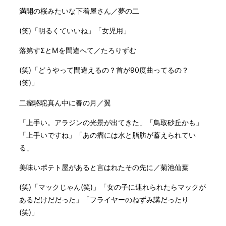
満開の桜みたいな下着屋さん／夢の二
(笑)「明るくていいね」「女児用」
落第すΣとMを間違へて／たろりずむ
(笑)「どうやって間違えるの？首が90度曲ってるの？
(笑)」
二瘤駱駝真ん中に春の月／翼
「上手い。アラジンの光景が出てきた」「鳥取砂丘かも」
「上手いですね」「あの瘤には水と脂肪が蓄えられてい
る」
美味いポテト屋があると言はれたその先に／菊池仙葉
(笑)「マックじゃん(笑)」「女の子に連れられたらマックが
あるだけだだった」「フライヤーのねずみ講だったり
(笑)」