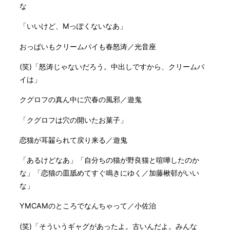
な
「いいけど、Mっぽくないなあ」
おっぱいもクリームパイも春怒涛／光音座
(笑)「怒涛じゃないだろう。中出しですから、クリームパ
イは」
クグロフの真ん中に穴春の風邪／遊鬼
「クグロフは穴の開いたお菓子」
恋猫が耳齧られて戻り来る／遊鬼
「あるけどなあ」「自分ちの猫が野良猫と喧嘩したのか
な」「恋猫の皿舐めてすぐ鳴きにゆく／加藤楸邨がいい
な」
YMCAMのところでなんちゃって／小佐治
(笑)「そういうギャグがあったよ。古いんだよ。みんな