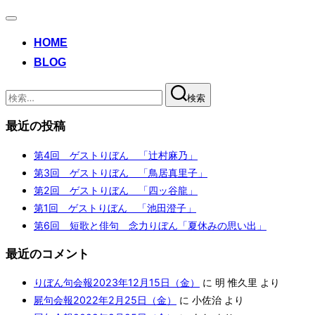
ナ
ビ
HOME
ゲ
ー
BLOG
シ
ョ
検
検索
ン
索:
切
り
最近の投稿
替
え
第4回 ゲストりぼん 「辻村麻乃」
第3回 ゲストりぼん 「鳥居真里子」
第2回 ゲストりぼん 「四ッ谷龍」
第1回 ゲストりぼん 「池田澄子」
第6回 短歌と俳句 念力りぼん「夏休みの思い出」
最近のコメント
りぼん句会報2023年12月15日（金）
に
明 惟久里
より
屍句会報2022年2月25日（金）
に
小佐治
より