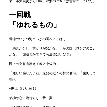
東日本大震災から11年。津波の映像には雪が映っていた。
一回戦
「ゆれるもの」
道徳のいびつ海市へかの国へ／こはく
「助詞が少し、繋がりが変かな」「かの国はロシアのこと
かな」「国連とかできても道徳はいびつ」
閖上の女腹肉増えて春／小佐治
「難しい感じだよね。原発の近くの村の名前」「腹肉って
(笑)」
※閖上（ゆりあげ）
芽柳や心中流行りし一昔／翼