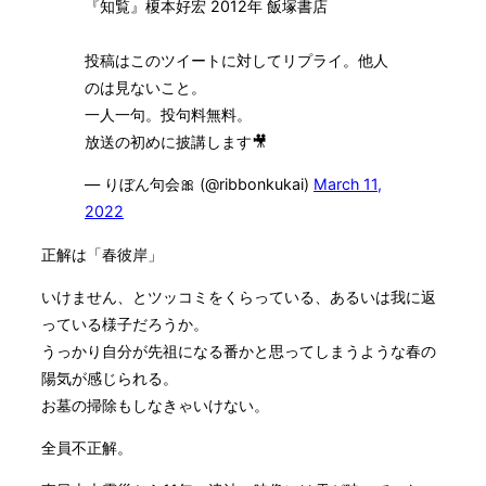
『知覧』榎本好宏 2012年 飯塚書店
投稿はこのツイートに対してリプライ。他人
のは見ないこと。
一人一句。投句料無料。
放送の初めに披講します🎥
— りぼん句会🎀 (@ribbonkukai)
March 11,
2022
正解は「春彼岸」
いけません、とツッコミをくらっている、あるいは我に返
っている様子だろうか。
うっかり自分が先祖になる番かと思ってしまうような春の
陽気が感じられる。
お墓の掃除もしなきゃいけない。
全員不正解。