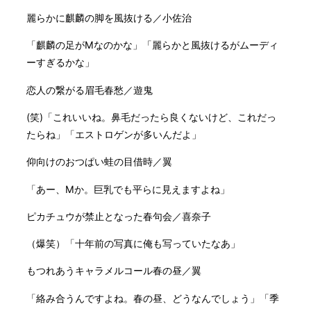
麗らかに麒麟の脚を風抜ける／小佐治
「麒麟の足がMなのかな」「麗らかと風抜けるがムーディ
ーすぎるかな」
恋人の繋がる眉毛春愁／遊鬼
(笑)「これいいね。鼻毛だったら良くないけど、これだっ
たらね」「エストロゲンが多いんだよ」
仰向けのおつぱい蛙の目借時／翼
「あー、Mか。巨乳でも平らに見えますよね」
ピカチュウが禁止となった春句会／喜奈子
（爆笑）「十年前の写真に俺も写っていたなあ」
もつれあうキャラメルコール春の昼／翼
「絡み合うんですよね。春の昼、どうなんでしょう」「季