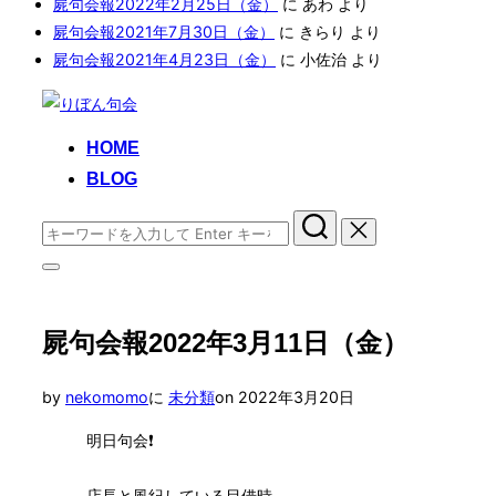
屍句会報2022年2月25日（金）
に
あわ
より
屍句会報2021年7月30日（金）
に
きらり
より
屍句会報2021年4月23日（金）
に
小佐治
より
コ
ン
HOME
テ
BLOG
ン
ツ
検
へ
索
ス
サ
対
イ
キ
象:
ド
ッ
バ
屍句会報2022年3月11日（金）
プ
ー
と
ナ
投
by
nekomomo
に
未分類
on
2022年3月20日
ビ
稿
ゲ
明日句会❗️
日:
ー
シ
ョ
店長と風紀している目借時