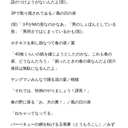
語のつけようがないんだよ(笑)」
3Pで取り残されてゐる／風の日の扉
(笑)「３PがMの形なのかなあ」「男のしょぼんとしている
形」「男同士ではじまっているかも(笑)」
ホチキスを刺し損なつて春の昼／翼
「40枚くらいの紙を綴じようとしたのかな。これも春の
昼、どうなんだろう」「困ったときの春の昼なんだよ(笑)1
発目は無駄になるんだよ」
ヤングマンみんなで踊る花の宴／桃猫
「それでは、恒例のやりましょう！課長！」
春の野に座る「お、犬の糞！」／風の日の扉
「ねちゃってなってる」
バーベキューの網を転げる玉蜀黍（とうもろこし）／みず