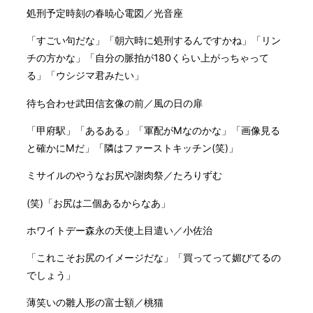
処刑予定時刻の春暁心電図／光音座
「すごい句だな」「朝六時に処刑するんですかね」「リン
チの方かな」「自分の脈拍が180くらい上がっちゃって
る」「ウシジマ君みたい」
待ち合わせ武田信玄像の前／風の日の扉
「甲府駅」「あるある」「軍配がMなのかな」「画像見る
と確かにMだ」「隣はファーストキッチン(笑)」
ミサイルのやうなお尻や謝肉祭／たろりずむ
(笑)「お尻は二個あるからなあ」
ホワイトデー森永の天使上目遣い／小佐治
「これこそお尻のイメージだな」「買ってって媚びてるの
でしょう」
薄笑いの雛人形の富士額／桃猫