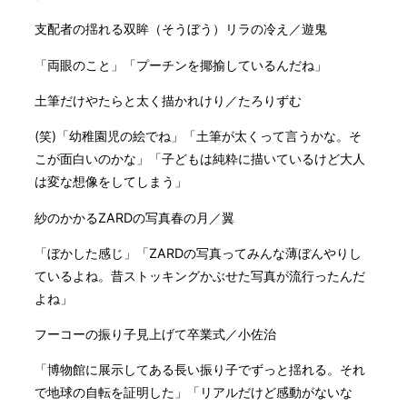
支配者の揺れる双眸（そうぼう）リラの冷え／遊鬼
「両眼のこと」「プーチンを揶揄しているんだね」
土筆だけやたらと太く描かれけり／たろりずむ
(笑)「幼稚園児の絵でね」「土筆が太くって言うかな。そ
こが面白いのかな」「子どもは純粋に描いているけど大人
は変な想像をしてしまう」
紗のかかるZARDの写真春の月／翼
「ぼかした感じ」「ZARDの写真ってみんな薄ぼんやりし
ているよね。昔ストッキングかぶせた写真が流行ったんだ
よね」
フーコーの振り子見上げて卒業式／小佐治
「博物館に展示してある長い振り子でずっと揺れる。それ
で地球の自転を証明した」「リアルだけど感動がないな