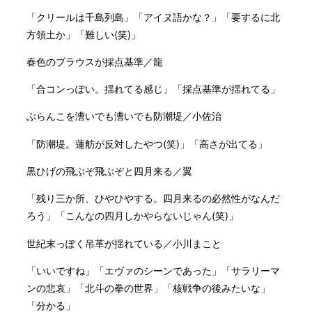
「クリールは千島列島」「アイヌ語かな？」「要するに北
方領土か」「難しい(笑)」
春色のブラウスが採点基準／龍
「合コンっぽい。揺れてる感じ」「採点基準が揺れてる」
ぶらんこを漕いでも漕いでも防潮堤／小佐治
「防潮堤。蓮舫が反対したやつ(笑)」「高さが出てる」
黒ひげの飛ぶぞ飛ぶぞと四月来る／翼
「残り三か所、ひやひやする。四月来るの必然性がなんだ
ろう」「こんなの四月しかやらないじゃん(笑)」
世紀末っぽく吊革が揺れている／小川まこと
「いいですね」「エヴァのシーンであった」「サラリーマ
ンの悲哀」「北斗の拳の世界」「核戦争の後みたいな」
「分かる」