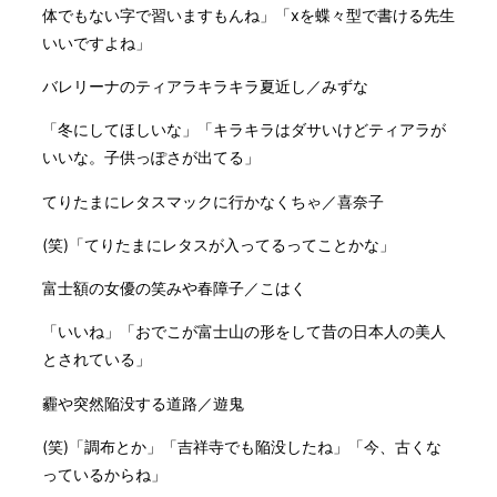
体でもない字で習いますもんね」「xを蝶々型で書ける先生
いいですよね」
バレリーナのティアラキラキラ夏近し／みずな
「冬にしてほしいな」「キラキラはダサいけどティアラが
いいな。子供っぽさが出てる」
てりたまにレタスマックに行かなくちゃ／喜奈子
(笑)「てりたまにレタスが入ってるってことかな」
富士額の女優の笑みや春障子／こはく
「いいね」「おでこが富士山の形をして昔の日本人の美人
とされている」
霾や突然陥没する道路／遊鬼
(笑)「調布とか」「吉祥寺でも陥没したね」「今、古くな
っているからね」