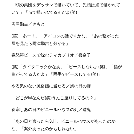
「鴎の集団をデッサンで描いていて、先頭は点で描かれて
いて」「ｍで描かれてるんだよ(笑)」
両津勘吉／きもと
(笑)「あー！」「アイコンの話ですかな」「あの繋がった
眉を見たら両津勘吉と分かる」
春怒涛ピースで沈むディカプリオ／喜奈子
(笑)「タイタニックかなあ」「ピースしないよ(笑)」「指が
曲がってる人だよ」「両手でピースしてる(笑)」
やる気のない風俗嬢に当たる／風の日の扉
「どこがMなんだ(笑)うんこ座りしてるの？」
春寒しあの日のビニールハウスの列／遊鬼
「あの日と言ったら3.11。ビニールハウスがあったのか
な」「案外あったのかもしれない」