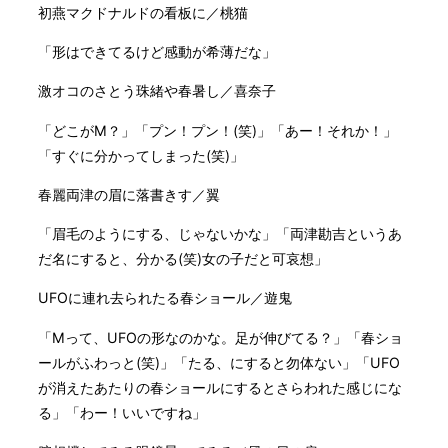
初燕マクドナルドの看板に／桃猫
「形はできてるけど感動が希薄だな」
激オコのさとう珠緒や春暑し／喜奈子
「どこがM？」「プン！プン！(笑)」「あー！それか！」
「すぐに分かってしまった(笑)」
春麗両津の眉に落書きす／翼
「眉毛のようにする、じゃないかな」「両津勘吉というあ
だ名にすると、分かる(笑)女の子だと可哀想」
UFOに連れ去られたる春ショール／遊鬼
「Mって、UFOの形なのかな。足が伸びてる？」「春ショ
ールがふわっと(笑)」「たる、にすると勿体ない」「UFO
が消えたあたりの春ショールにするとさらわれた感じにな
る」「わー！いいですね」