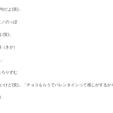
句だよ(笑)」
よ／のっぽ
(笑)」
鵝（きが）
ラ」
たろりずむ
ないけど(笑)」「チョコもらうでバレンタインって感じがする
扉