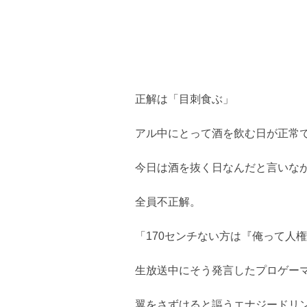
正解は「目刺食ぶ」
アル中にとって酒を飲む日が正常
今日は酒を抜く日なんだと言いな
全員不正解。
「170センチない方は『俺って人
生放送中にそう発言したプロゲー
翼をさずけると謳うエナジードリ