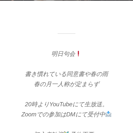
:
明日句会
書き慣れている同意書や春の雨
春の月一人称が定まらず
20時よりYouTubeにて生放送。
Zoomでの参加はDMにて受付中