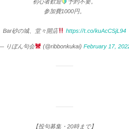
初心者歓迎
予約不要。
参加費1000円。
Bar砂の城、堂々開店
https://t.co/kuAcCSjL94
— りぼん句会
(@ribbonkukai)
February 17, 202
【投句募集・20時まで】