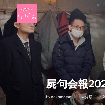
コ
ン
テ
ン
ツ
へ
ス
キ
ッ
プ
屍句会報20
by
nekomomo
に
未分類
on