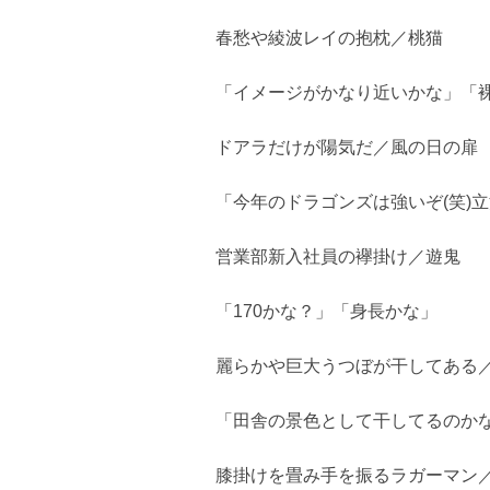
春愁や綾波レイの抱枕／桃猫
「イメージがかなり近いかな」「裸
ドアラだけが陽気だ／風の日の扉
「今年のドラゴンズは強いぞ(笑)
営業部新入社員の襷掛け／遊鬼
「170かな？」「身長かな」
麗らかや巨大うつぼが干してある
「田舎の景色として干してるのか
膝掛けを畳み手を振るラガーマン