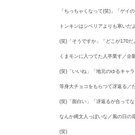
「ちっちゃくなって(笑)」「ゲイの
トンキンはシベリアよりも寒いだ
(笑)「そうですか」「どこが170だよ
くまモンに入つてた人卒業す／企
(笑)「いいね」「地元のゆるキャ
等身大チョコをもらつて冴返る／
(笑)「面白い」「冴返るが合って
なんか縄文人っぽいな／風の日の
(笑)