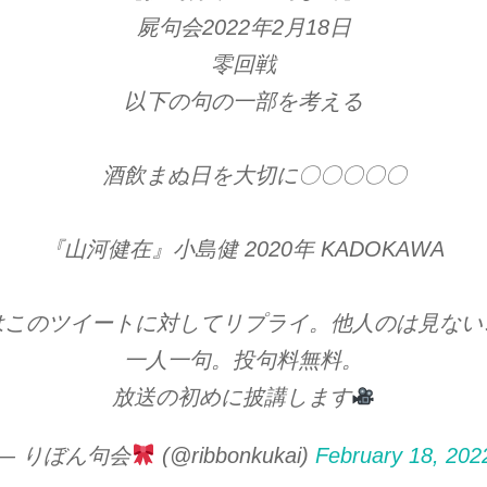
屍句会2022年2月18日
零回戦
以下の句の一部を考える
酒飲まぬ日を大切に〇〇〇〇〇
『山河健在』小島健 2020年 KADOKAWA
はこのツイートに対してリプライ。他人のは見ない
一人一句。投句料無料。
放送の初めに披講します
— りぼん句会
(@ribbonkukai)
February 18, 202