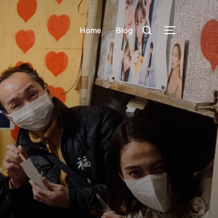
検
Home
Blog
サイドバー
索
対
象: