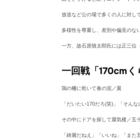
放送など公の場で多くの人に対し
多様性を尊重し、差別や偏見のな
一方、故石原慎太郎氏には正三位
一回戦「170cm
鶏の柵に乾いて春の泥／翼
「だいたい170だろ(笑)」「そん
その中にドアを探して蜃気楼／五
「綺麗だねえ」「いいね」「また五