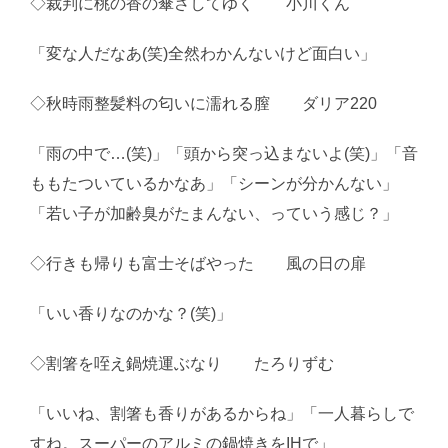
◇裁判に桃の香の傘さしてゆく 小川くん
「変な人だなあ(笑)全然わかんないけど面白い」
◇秋時雨整髪料の匂いに濡れる膣 ダリア220
「雨の中で…(笑)」「頭から突っ込まないよ(笑)」「音
ももたついているかなあ」「シーンが分かんない」
「若い子が加齢臭がたまんない、っていう感じ？」
◇行きも帰りも富士そばやった 風の日の扉
「いい香りなのかな？(笑)」
◇割箸を咥え鍋焼運ぶなり たろりずむ
「いいね、割箸も香りがあるからね」「一人暮らしで
すね。スーパーのアルミの鍋焼きをIHで」