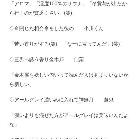
「アロマ」「湿度100％のサウナ」「冬賞与が出たか
ら行くのが貧乏くさい」(笑)」
◇傘閉じた相合傘をした後の 小川くん
「苦い香りがする(笑)」「なーに言ってんだ」(笑)
◇霊界へ誘う香り金木犀 仙葉
「金木犀を妖しい匂いって読んだ人はあまりいないか
ら新しい」
◇アールグレイ濃いめに入れて神無月 遊鬼
「濃いよりも混ぜた方がアールグレイは美味いんだよ
な」