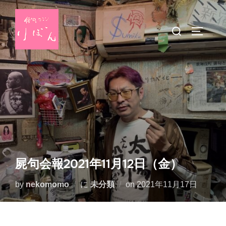
コ
ン
検
サイドバ
テ
索
ン
対
ツ
象:
へ
ス
キ
ッ
プ
屍句会報2021年11月12日（金）
投
by
nekomomo
に
未分類
on
2021年11月17日
稿
日: