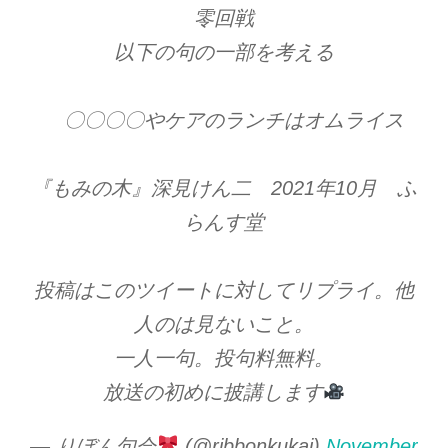
零回戦
以下の句の一部を考える
〇〇〇〇やケアのランチはオムライス
『もみの木』深見けん二 2021年10月 ふ
らんす堂
投稿はこのツイートに対してリプライ。他
人のは見ないこと。
一人一句。投句料無料。
放送の初めに披講します
— りぼん句会
(@ribbonkukai)
November