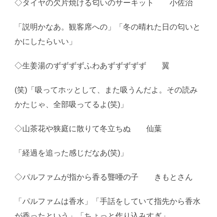
◇タイヤの欠片焼ける匂いのサーキット 小佐治
「説明かなあ。観客席への」「冬の晴れた日の匂いと
かにしたらいい」
◇生姜湯のずずずずふわあずずずずず 翼
(笑)「吸ってホッとして、また吸うんだよ。その読み
かたじゃ、全部吸ってるよ(笑)」
◇山茶花や狭庭に散りて冬立ちぬ 仙葉
「経過を追った感じだなあ(笑)」
◇パルファムが指から香る聾唖の子 きもとさん
「パルファムは香水」「手話をしていて指先から香水
が香ったという」「ちょっと作り込みすぎ」