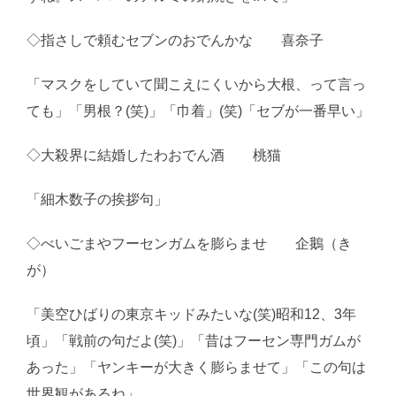
◇指さしで頼むセブンのおでんかな 喜奈子
「マスクをしていて聞こえにくいから大根、って言っ
ても」「男根？(笑)」「巾着」(笑)「セブが一番早い」
◇大殺界に結婚したわおでん酒 桃猫
「細木数子の挨拶句」
◇べいごまやフーセンガムを膨らませ 企鵝（き
が）
「美空ひばりの東京キッドみたいな(笑)昭和12、3年
頃」「戦前の句だよ(笑)」「昔はフーセン専門ガムが
あった」「ヤンキーが大きく膨らませて」「この句は
世界観があるね」