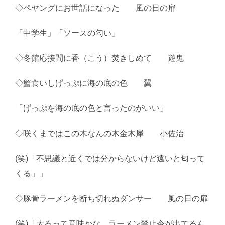
◇ペヤングにお世話になった 風の日の扉
「中学生」「ソースの匂い」
◇冬館応接間に香（こう）焚きしめて 遊鬼
◇蟹食いしげっぷに海の底の色 翼
「げっぷを海の底の色と言ったのがいい」
◇咲くまではこの木なんの木金木犀 小佐治
(笑)「不思議と近くでは分からないけど遠いと匂って
くる」」
◇豚骨ラーメンを断ち切れぬダンサー 風の日の扉
(笑)「太るって意味かな。ラーメン禁止令が出てるん