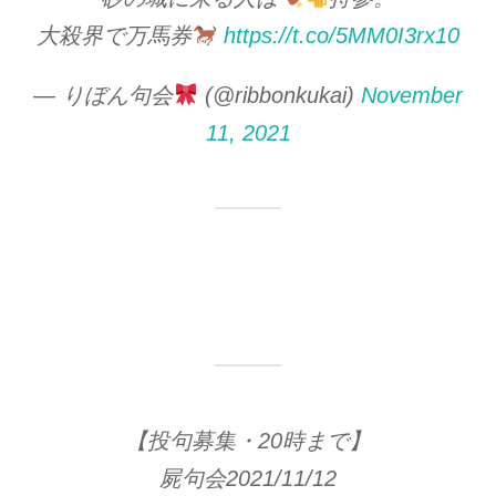
大殺界で万馬券
https://t.co/5MM0I3rx10
— りぼん句会
(@ribbonkukai)
November
11, 2021
【投句募集・20時まで】
屍句会2021/11/12