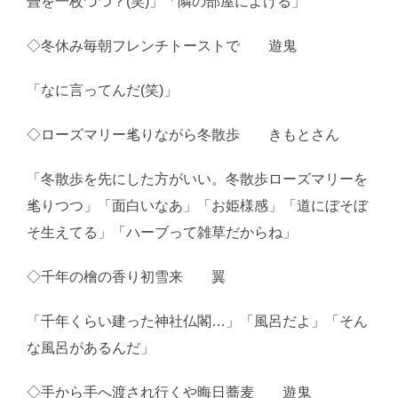
畳を一枚づつ？(笑)」「隣の部屋によける」
◇冬休み毎朝フレンチトーストで 遊鬼
「なに言ってんだ(笑)」
◇ローズマリー毟りながら冬散歩 きもとさん
「冬散歩を先にした方がいい。冬散歩ローズマリーを
毟りつつ」「面白いなあ」「お姫様感」「道にぼそぼ
そ生えてる」「ハーブって雑草だからね」
◇千年の檜の香り初雪来 翼
「千年くらい建った神社仏閣…」「風呂だよ」「そん
な風呂があるんだ」
◇手から手へ渡され行くや晦日蕎麦 遊鬼