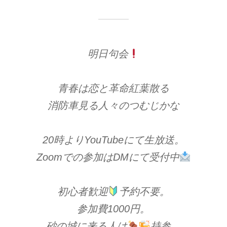
明日句会
青春は恋と革命紅葉散る
消防車見る人々のつむじかな
20時よりYouTubeにて生放送。
Zoomでの参加はDMにて受付中
初心者歓迎
予約不要。
参加費1000円。
砂の城に来る人は
持参。