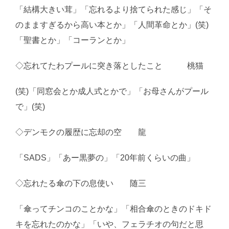
「結構大きい茸」「忘れるより捨てられた感じ」「そ
のまますぎるから高い本とか」「人間革命とか」(笑)
「聖書とか」「コーランとか」
◇忘れてたわプールに突き落としたこと 桃猫
(笑)「同窓会とか成人式とかで」「お母さんがプール
で」(笑)
◇デンモクの履歴に忘却の空 龍
「SADS」「あー黒夢の」「20年前くらいの曲」
◇忘れたる傘の下の息使い 随三
「傘ってチンコのことかな」「相合傘のときのドキド
キを忘れたのかな」「いや、フェラチオの句だと思