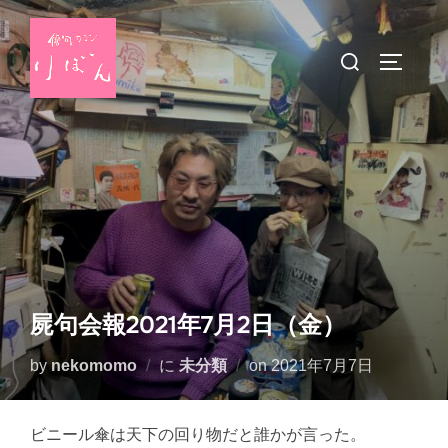
コ
ン
検
サイドバ
テ
索
ン
対
ツ
象:
へ
ス
キ
ッ
プ
屍句会報2021年7月2日（金）
投
by
nekomomo
に
未分類
on
2021年7月7日
稿
日:
ビニール傘は天下の回り物だと誰かが言った。