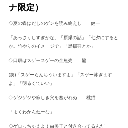
ナ限定）
◇夏の蝶はだしのゲンを読み終えし 健一
「あっさりしすぎかな」「原爆の話」「七夕にすると
か。竹やりのイメージで」「黒揚羽とか」
◇口癖はスゲースゲーの金魚売 龍
(笑)「スゲーらんちういますよ」「スゲー泳ぎます
よ」「明るくていい」
◇ゲジゲジや寂しき穴を塞がれぬ 桃猫
「よくわかんねーな」
◇ゲロっちゃえよ！由美子と付き合ってるんだ