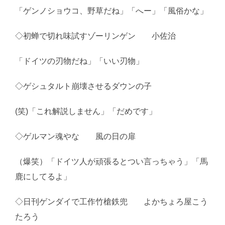
「ゲンノショウコ、野草だね」「へー」「風俗かな」
◇初蝉で切れ味試すゾーリンゲン 小佐治
「ドイツの刃物だね」「いい刃物」
◇ゲシュタルト崩壊させるダウンの子
(笑)「これ解説しません」「だめです」
◇ゲルマン魂やな 風の日の扉
（爆笑）「ドイツ人が頑張るとつい言っちゃう」「馬
鹿にしてるよ」
◇日刊ゲンダイで工作竹槍鉄兜 よかちょろ屋こう
たろう