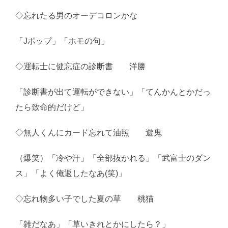
◇忘れたる男のオーデコロンかな
「Jポップ」「ホモの句」
◇運転士に健忘症の診断書 洋勝
「診断書が出て運転ができない」「てんかんとかだっ
たら致命的だけど」
◇無人くんにカード忘れて油照 遊鬼
（爆笑）「冷や汗」「全部抜かれる」「武富士のダン
ス」「よく俺返したなあ(笑)」
◇忘れ物多い子でした夏の草 桃猫
「雑だなあ」「草いきれとかにしたら？」