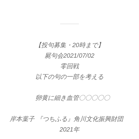
【投句募集・20時まで】
屍句会2021/07/02
零回戦
以下の句の一部を考える
卵黄に細き血管〇〇〇〇〇
岸本葉子 『つちふる』角川文化振興財団
2021年