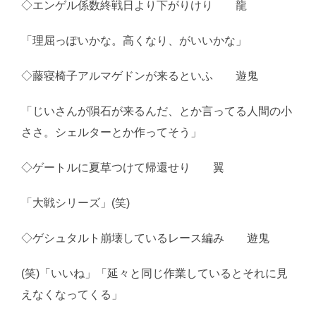
◇エンゲル係数終戦日より下がりけり 龍
「理屈っぽいかな。高くなり、がいいかな」
◇藤寝椅子アルマゲドンが来るといふ 遊鬼
「じいさんが隕石が来るんだ、とか言ってる人間の小
ささ。シェルターとか作ってそう」
◇ゲートルに夏草つけて帰還せり 翼
「大戦シリーズ」(笑)
◇ゲシュタルト崩壊しているレース編み 遊鬼
(笑)「いいね」「延々と同じ作業しているとそれに見
えなくなってくる」