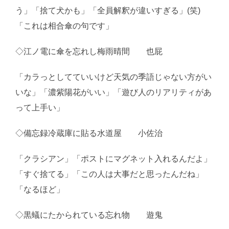
う」「捨て犬かも」「全員解釈が違いすぎる」(笑)
「これは相合傘の句です」
◇江ノ電に傘を忘れし梅雨晴間 也屁
「カラっとしてていいけど天気の季語じゃない方がい
いな」「濃紫陽花がいい」「遊び人のリアリティがあ
って上手い」
◇備忘録冷蔵庫に貼る水道屋 小佐治
「クラシアン」「ポストにマグネット入れるんだよ」
「すぐ捨てる」「この人は大事だと思ったんだね」
「なるほど」
◇黒蟻にたかられている忘れ物 遊鬼