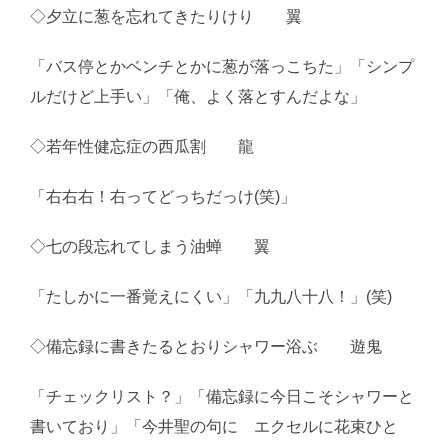
◇夕立に葱を忘れてきたりけり 翼
「バス停とかベンチとかに葱が落っこちた」「シンプ
ルだけど上手い」「俺、よく落とすんだよな」
◇若年性健忘症の西瓜割 龍
「右右右！右ってどっちだっけ(笑)」
◇七の段忘れてしまう油蝉 翼
「たしかに一番覚えにくい」「九九八十八！」(笑)
◇備忘録に書きたるとおりシャワー浴ぶ 遊鬼
「チェックリスト？」「備忘録に今日こそシャワーと
書いており」「今井聖の句に エクセルに花束ひと