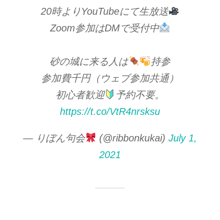
20時よりYouTubeにて生放送
Zoom参加はDMで受付中
砂の城に来る人は
持参
参加費千円（ウェブ参加共通）
初心者歓迎
予約不要。
https://t.co/VtR4nrsksu
— りぼん句会
(@ribbonkukai)
July 1,
2021