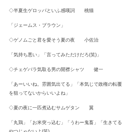
◇半夏生ゲロッパといふ感嘆詞 桃猫
「ジェームス・ブラウン」
◇ゲノムごと君を愛そう夏の夜 小佐治
「気持ち悪い」「言ってみただけだろ(笑)」
◇チェゲバラ気取る男の開襟シャツ 健一
「あーいいね。雰囲気出てる」「本気じで政権の転覆
を狙ってないからいいよね」
◇夏の夜に一匹煮込むサムゲタン 翼
「丸鶏」「お米突っ込む」「うわー鬼畜」「生きてる
やつじゃないよ(笑)