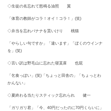
◇生徒の名忘れて怒鳴る油照 翼
「体育の教師がコラ！オイ！コラ！」(笑)
◇弁当を忘れバナナを貰いけり 桃猫
「やらしい句ですか」「違います」「ぼくのウインナ
を」(笑)
◇言い訳は野毛山に忘れた寝茣蓙 也屁
「乞食っぽい」(笑)「ちょっと田舎の」「ちょっとわ
かんない」
◇夏終わる当たりスティック忘れられ 健一
「ガリガリ君」「今、40円だったのに70円くらいに」