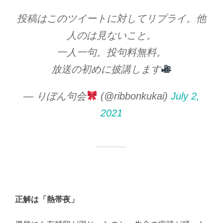
投稿はこのツイートに対してリプライ。他
人のは見ないこと。
一人一句。投句料無料。
放送の初めに披講します
— りぼん句会
(@ribbonkukai)
July 2,
2021
正解は「熱帯夜」