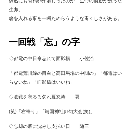
偶然にも有精卵が混じったのか、生命の痕跡が残った
生卵。
箸を入れる事を一瞬ためらうような毒々しさがある。
一回戦「忘」の字
◇都電の中日傘忘れて面影橋 小佐治
「都電荒川線の目白と高田馬場の中間の」「都電はい
らないね」「面影橋はいいね」
◇敗戦を忘るる勿れ夏怒涛 翼
(笑)「右寄り」「靖国神社俳句大会(笑)」
◇忘却の底に沈みし支払い日 随三